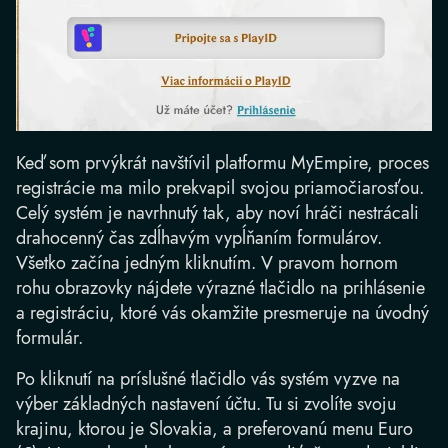
Keď som prvýkrát navštívil platformu MyEmpire, proces
registrácie ma milo prekvapil svojou priamočiarosťou.
Celý systém je navrhnutý tak, aby noví hráči nestrácali
drahocenný čas zdĺhavým vypĺňaním formulárov.
Všetko začína jedným kliknutím. V pravom hornom
rohu obrazovky nájdete výrazné tlačidlo na prihlásenie
a registráciu, ktoré vás okamžite presmeruje na úvodný
formulár.
Po kliknutí na príslušné tlačidlo vás systém vyzve na
výber základných nastavení účtu. Tu si zvolíte svoju
krajinu, ktorou je Slovakia, a preferovanú menu Euro