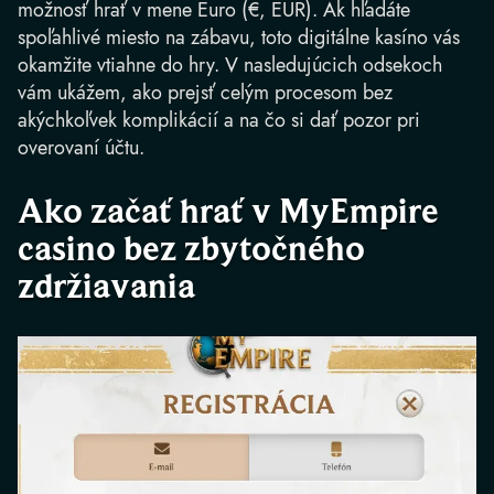
možnosť hrať v mene Euro (€, EUR). Ak hľadáte
spoľahlivé miesto na zábavu, toto digitálne kasíno vás
okamžite vtiahne do hry. V nasledujúcich odsekoch
vám ukážem, ako prejsť celým procesom bez
akýchkoľvek komplikácií a na čo si dať pozor pri
overovaní účtu.
Ako začať hrať v MyEmpire
casino bez zbytočného
zdržiavania