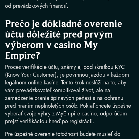
od prevádzkových financií.
Prečo je dôkladné overenie
účtu dôležité pred prvým
výberom v casino My
Empire?
Proces verifikácie účtu, známy aj pod skratkou KYC
(Know Your Customer), je povinnou jazdou v každom
legálnom online kasíne. Tento krok neslúži na to, aby
vám prevádzkovateľ komplikoval život, ale na
zamedzenie prania špinavých peňazí a na ochranu
pred hraním neplnoletých osôb. Pokiaľ chcete úspešne
vyberať svoje výhry z MyEmpire casino, odporúčam
prejsť verifikáciou hneď po registrácii.
Pre úspešné overenie totožnosti budete musieť do