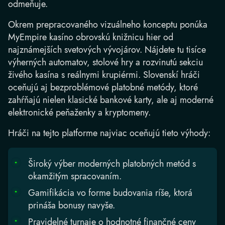
odmeňuje.
Okrem prepracovaného vizuálneho konceptu ponúka
MyEmpire kasíno obrovskú knižnicu hier od
najznámejších svetových vývojárov. Nájdete tu tisíce
výherných automatov, stolové hry a rozvinutú sekciu
živého kasína s reálnymi krupiérmi. Slovenskí hráči
oceňujú aj bezproblémové platobné metódy, ktoré
zahŕňajú nielen klasické bankové karty, ale aj moderné
elektronické peňaženky a kryptomeny.
Hráči na tejto platforme najviac oceňujú tieto výhody:
Široký výber moderných platobných metód s
okamžitým spracovaním.
Gamifikácia vo forme budovania ríše, ktorá
prináša bonusy navyše.
Pravidelné turnaje o hodnotné finančné ceny