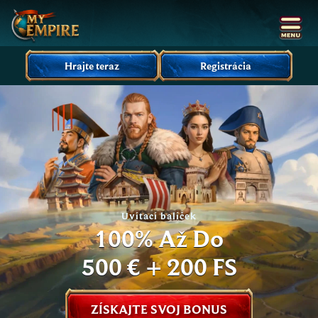
Hrajte teraz
Registrácia
Uvítací balíček
100% Až Do
500 € + 200 FS
ZÍSKAJTE SVOJ BONUS