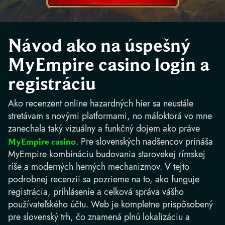
Návod ako na úspešný
MyEmpire casino login a
registráciu
Ako recenzent online hazardných hier sa neustále
stretávam s novými platformami, no máloktorá vo mne
zanechala taký vizuálny a funkčný dojem ako práve
. Pre slovenských nadšencov prináša
MyEmpire casino
MyEmpire kombináciu budovania starovekej rímskej
ríše a moderných herných mechanizmov. V tejto
podrobnej recenzii sa pozrieme na to, ako funguje
registrácia, prihlásenie a celková správa vášho
používateľského účtu. Web je kompletne prispôsobený
pre slovenský trh, čo znamená plnú lokalizáciu a