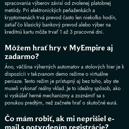
spracovania výberov závisí od zvolenej platobnej
metódy. Pri elektronických peňaženkách a
kryptomenách trvá prevod často len niekoľko hodín,
zatiaľ čo klasický bankový prevod alebo výber na
kreditnú kartu môže trvať 1 až 3 pracovné dni.
Môžem hrať hry v MyEmpire aj
zadarmo?
Áno, väčšina výherných automatov a stolových hier je k
dispozícii v takzvanom demo režime o virtuálne
peniaze. Tento režim je prístupný aj bez toho, aby ste
museli vykonať reálny vklad. Je to ideálny spôsob, ako
si vyskúšať herné mechanizmy a zoznámiť sa s
ponukou predtým, než začnete hrať o skutočné eurá.
Čo mám robiť, ak mi neprišiel e-
mail s potvrdením registrácie?