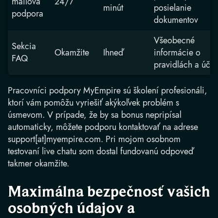
mailová
24/7
minút
posielanie
podpora
dokumentov
Všeobecné
Sekcia
Okamžite
Ihneď
informácie o
FAQ
pravidlách a účte
Pracovníci podpory MyEmpire sú školení profesionáli,
ktorí vám pomôžu vyriešiť akýkoľvek problém s
úsmevom. V prípade, že by sa bonus nepripísal
automaticky, môžete podporu kontaktovať na adrese
support[at]myempire.com. Pri mojom osobnom
testovaní live chatu som dostal fundovanú odpoveď
takmer okamžite.
Maximálna bezpečnosť vašich
osobných údajov a